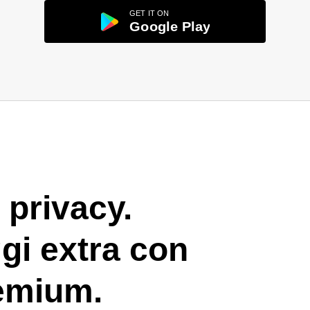
a privacy.
ggi extra con
remium.