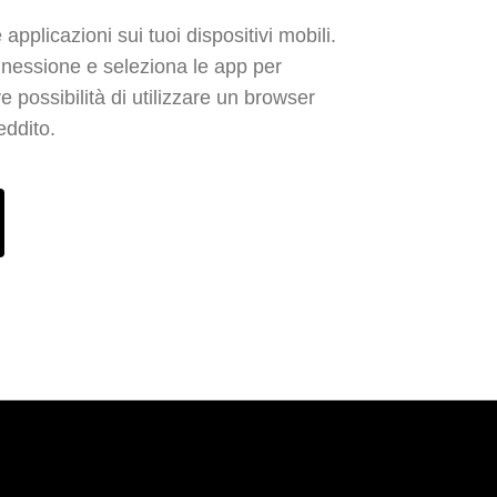
plicazioni sui tuoi dispositivi mobili.
onnessione e seleziona le app per
e possibilità di utilizzare un browser
eddito.