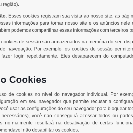
 região).
ção
. Esses cookies registram sua visita ao nosso site, as págin
sas informações para tornar nosso site e os anúncios nele 
mbém podemos compartilhar essas informações com terceiros pa
s cookies de sessão são armazenados na memória do seu dispo
 de navegação. Por exemplo, os cookies de sessão permit
 fazer login repetidamente. Eles desaparecem do computad
o Cookies
uso de cookies no nível do navegador individual. Por exem
figuração em seu navegador que permite recusar a configur
 você usar as configurações do seu navegador para bloquear tod
e necessários), você não conseguirá acessar todos ou parte
s normalmente resultará na desativação de certas funcion
comendável não desabilitar os cookies.